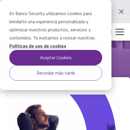
Pasar
al
Autoriza tus transacciones
contenido
En Banco Security utilizamos cookies para
Utilizando la APP Banco Security Empresas
principal
brindarte una experiencia personalizada y
optimizar nuestros productos, servicios y
Ingresar
contenidos. Te invitamos a revisar nuestras
Políticas de uso de cookies
Recaudación PAC Multibanco
Aceptar Cookies
Recordar más tarde